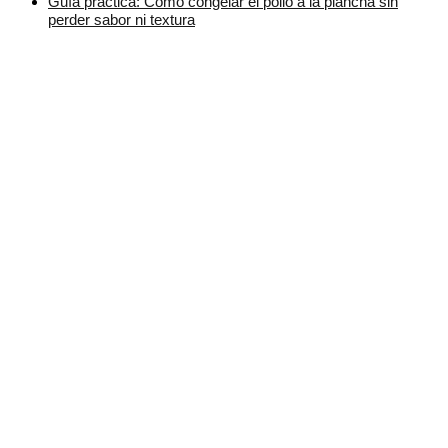
Guía práctica: Cómo congelar el pollo a la plancha sin
perder sabor ni textura