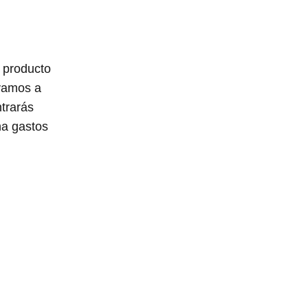
e producto
 vamos a
trarás
na gastos