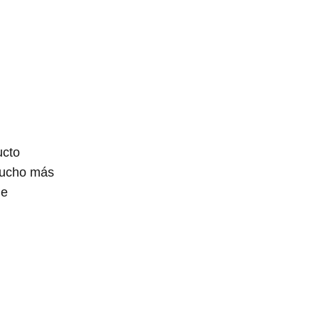
ucto
 mucho más
de