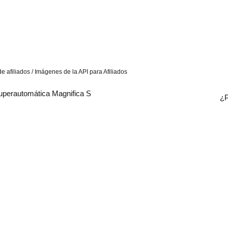
e afiliados / Imágenes de la API para Afiliados
uperautomática Magnifica S
¿P