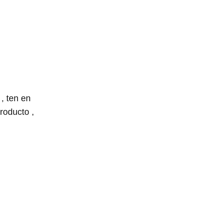
, ten en
roducto ,