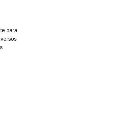
te para
iversos
os