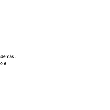
 además ,
o el