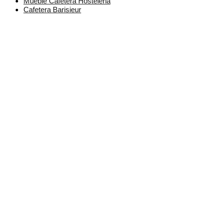
Mueble Cafetera Hosteleria
Cafetera Barisieur