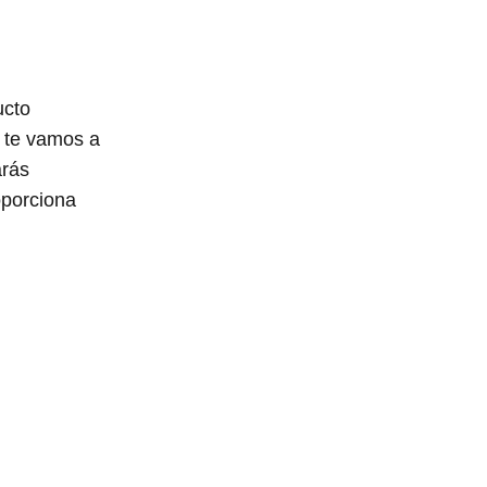
ucto
y te vamos a
arás
oporciona