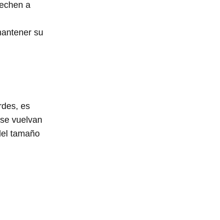
 echen a
mantener su
rdes, es
 se vuelvan
del tamaño