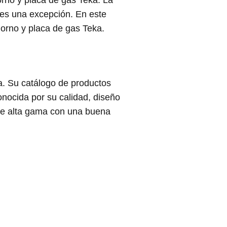
orno y placa de gas Teka. La
 es una excepción. En este
horno y placa de gas Teka.
. Su catálogo de productos
nocida por su calidad, diseño
de alta gama con una buena