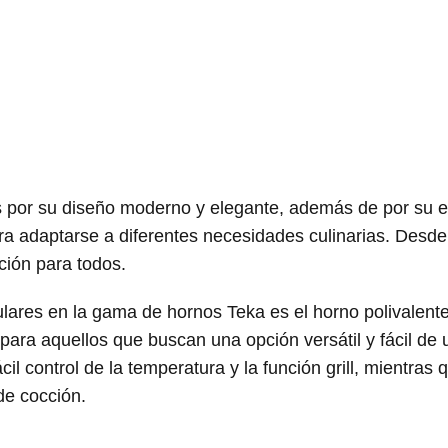
por su diseño moderno y elegante, además de por su ef
a adaptarse a diferentes necesidades culinarias. Desde
ción para todos.
lares en la gama de hornos Teka es el horno polivalen
para aquellos que buscan una opción versátil y fácil de
l control de la temperatura y la función grill, mientras 
e cocción.