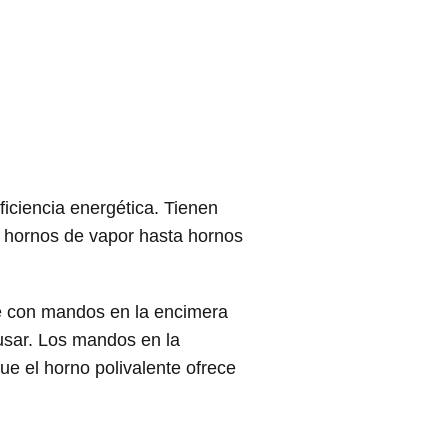
iciencia energética. Tienen
 hornos de vapor hasta hornos
te con mandos en la encimera
 usar. Los mandos en la
que el horno polivalente ofrece