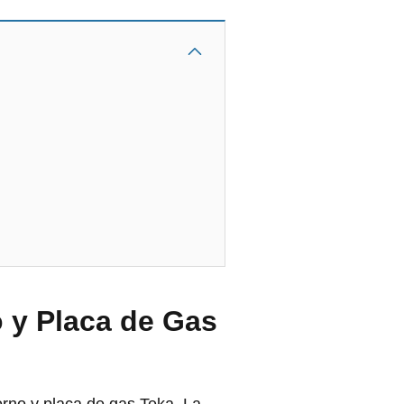
 y Placa de Gas