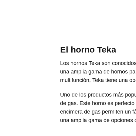
El horno Teka
Los hornos Teka son conocidos 
una amplia gama de hornos par
multifunción, Teka tiene una op
Uno de los productos más popu
de gas. Este horno es perfecto 
encimera de gas permiten un fáci
una amplia gama de opciones d