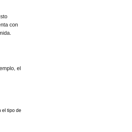
sto
enta con
mida.
emplo, el
el tipo de