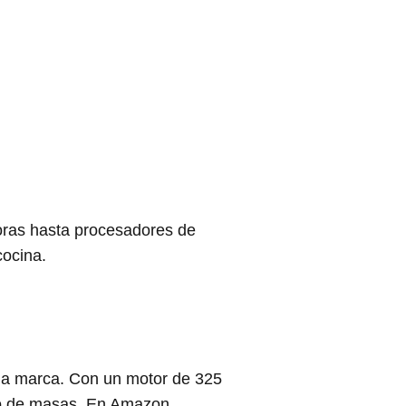
oras hasta procesadores de
cocina.
 la marca. Con un motor de 325
ipo de masas. En Amazon,