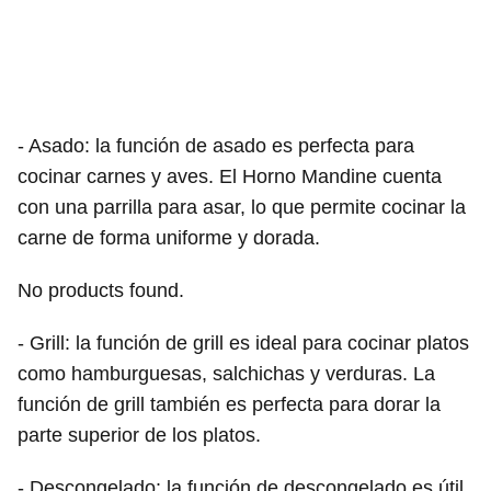
- Asado: la función de asado es perfecta para
cocinar carnes y aves. El Horno Mandine cuenta
con una parrilla para asar, lo que permite cocinar la
carne de forma uniforme y dorada.
No products found.
- Grill: la función de grill es ideal para cocinar platos
como hamburguesas, salchichas y verduras. La
función de grill también es perfecta para dorar la
parte superior de los platos.
- Descongelado: la función de descongelado es útil