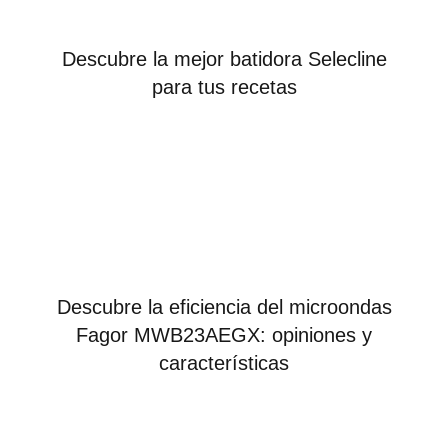
Descubre la mejor batidora Selecline
para tus recetas
Descubre la eficiencia del microondas
Fagor MWB23AEGX: opiniones y
características