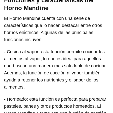
Funciones y características del
Horno Mandine
El Horno Mandine cuenta con una serie de
características que lo hacen destacar entre otros
hornos eléctricos. Algunas de las principales
funciones incluyen:
- Cocina al vapor: esta función permite cocinar los
alimentos al vapor, lo que es ideal para aquellos
que buscan una manera más saludable de cocinar.
Además, la función de cocción al vapor también
ayuda a retener los nutrientes y el sabor de los
alimentos.
- Horneado: esta función es perfecta para preparar
pasteles, panes y otros productos horneados. El