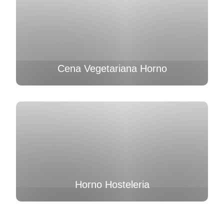
Cena Vegetariana Horno
Horno Hosteleria