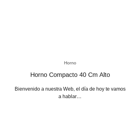
Horno
Horno Compacto 40 Cm Alto
Bienvenido a nuestra Web, el día de hoy te vamos
a hablar…