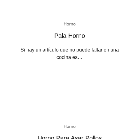
Horno
Pala Horno
Si hay un artículo que no puede faltar en una
cocina es…
Horno
Horno Para Asar Pollos