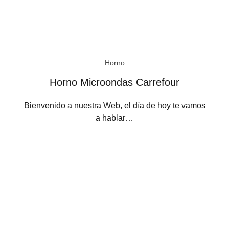
Horno
Horno Microondas Carrefour
Bienvenido a nuestra Web, el día de hoy te vamos
a hablar…