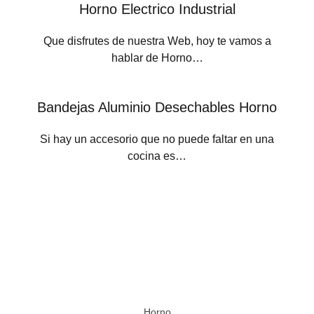
Horno Electrico Industrial
Que disfrutes de nuestra Web, hoy te vamos a
hablar de Horno…
Bandejas Aluminio Desechables Horno
Si hay un accesorio que no puede faltar en una
cocina es…
Horno