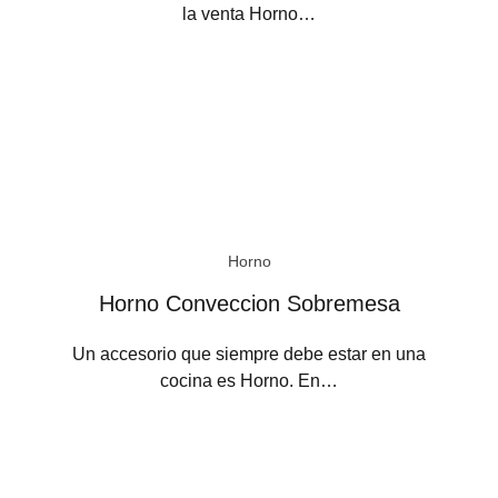
la venta Horno…
Horno
Horno Conveccion Sobremesa
Un accesorio que siempre debe estar en una
cocina es Horno. En…