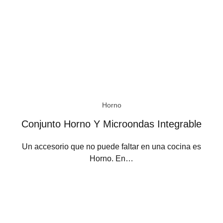
Horno
Conjunto Horno Y Microondas Integrable
Un accesorio que no puede faltar en una cocina es
Horno. En…