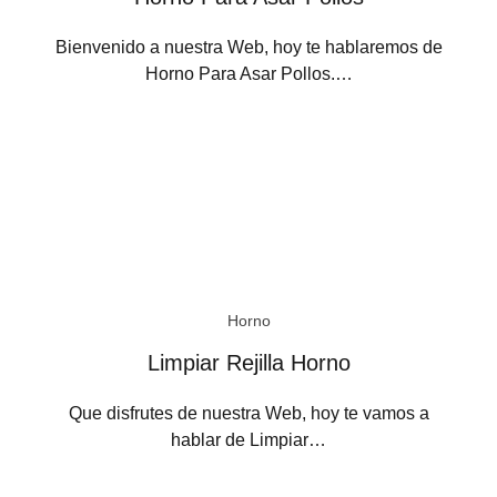
Bienvenido a nuestra Web, hoy te hablaremos de
Horno Para Asar Pollos.…
Horno
Limpiar Rejilla Horno
Que disfrutes de nuestra Web, hoy te vamos a
hablar de Limpiar…