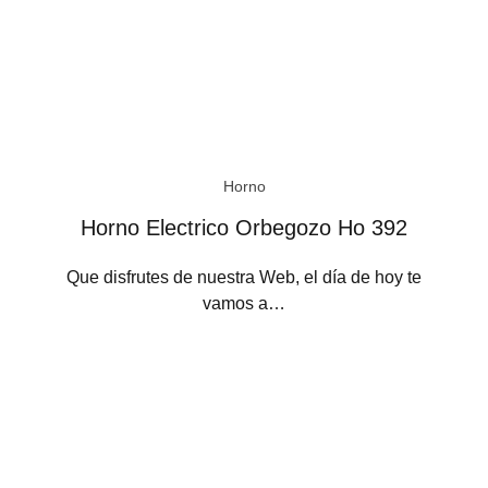
Horno
Horno Electrico Orbegozo Ho 392
Que disfrutes de nuestra Web, el día de hoy te
vamos a…