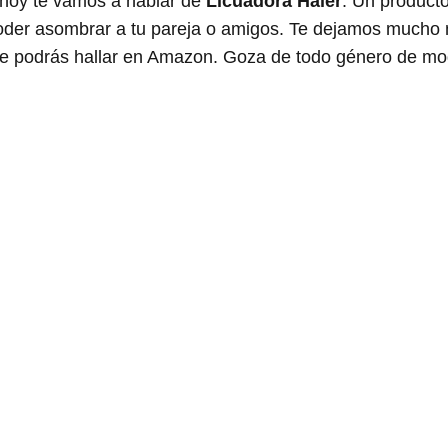
 hoy te vamos a hablar de
Licuadora Haier
. Un producto
poder asombrar a tu pareja o amigos. Te dejamos mucho 
que podrás hallar en Amazon. Goza de todo género de m