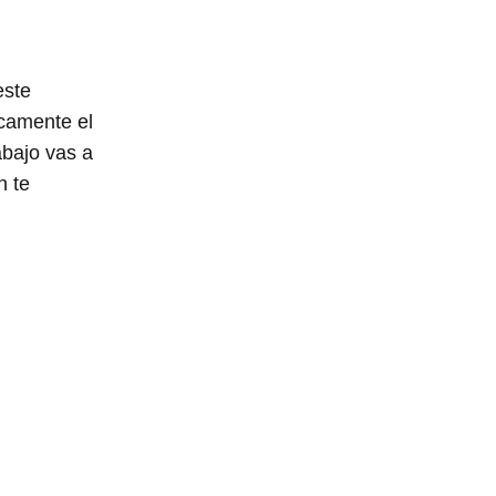
este
icamente el
bajo vas a
n te