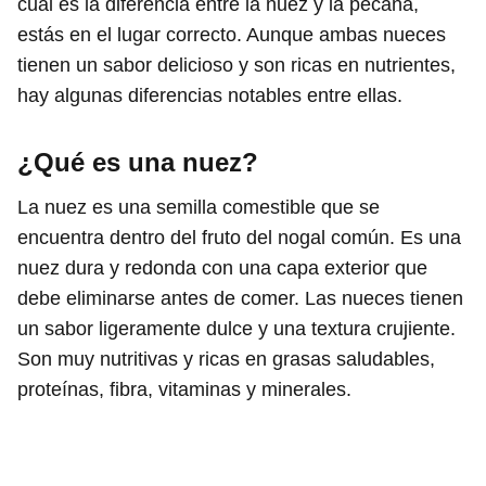
cuál es la diferencia entre la nuez y la pecana,
estás en el lugar correcto. Aunque ambas nueces
tienen un sabor delicioso y son ricas en nutrientes,
hay algunas diferencias notables entre ellas.
¿Qué es una nuez?
La nuez es una semilla comestible que se
encuentra dentro del fruto del nogal común. Es una
nuez dura y redonda con una capa exterior que
debe eliminarse antes de comer. Las nueces tienen
un sabor ligeramente dulce y una textura crujiente.
Son muy nutritivas y ricas en grasas saludables,
proteínas, fibra, vitaminas y minerales.