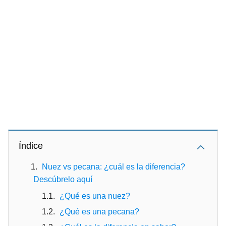
Índice
Nuez vs pecana: ¿cuál es la diferencia?
Descúbrelo aquí
¿Qué es una nuez?
¿Qué es una pecana?