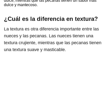
dulce, mientras que las pecanas tienen un sabor más
dulce y mantecoso.
¿Cuál es la diferencia en textura?
La textura es otra diferencia importante entre las
nueces y las pecanas. Las nueces tienen una
textura crujiente, mientras que las pecanas tienen
una textura suave y masticable.