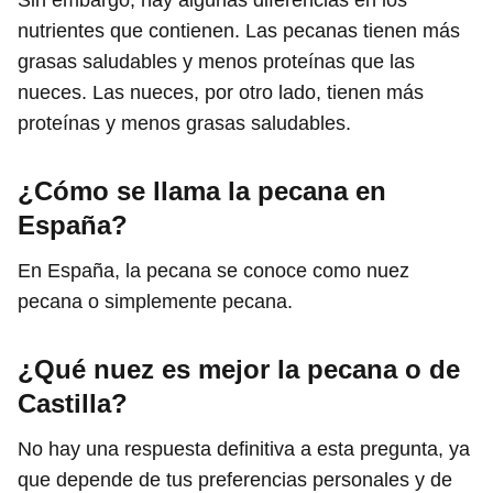
nutrientes que contienen. Las pecanas tienen más
grasas saludables y menos proteínas que las
nueces. Las nueces, por otro lado, tienen más
proteínas y menos grasas saludables.
¿Cómo se llama la pecana en
España?
En España, la pecana se conoce como nuez
pecana o simplemente pecana.
¿Qué nuez es mejor la pecana o de
Castilla?
No hay una respuesta definitiva a esta pregunta, ya
que depende de tus preferencias personales y de