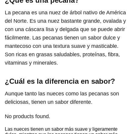
¿Qué es una pecana?
La pecana es una nuez de árbol nativo de América
del Norte. Es una nuez bastante grande, ovalada y
con una cáscara lisa y delgada que se puede abrir
fácilmente. Las pecanas tienen un sabor dulce y
mantecoso con una textura suave y masticable.
Son ricas en grasas saludables, proteínas, fibra,
vitaminas y minerales.
¿Cuál es la diferencia en sabor?
Aunque tanto las nueces como las pecanas son
deliciosas, tienen un sabor diferente.
No products found.
Las nueces tienen un sabor más suave y ligeramente