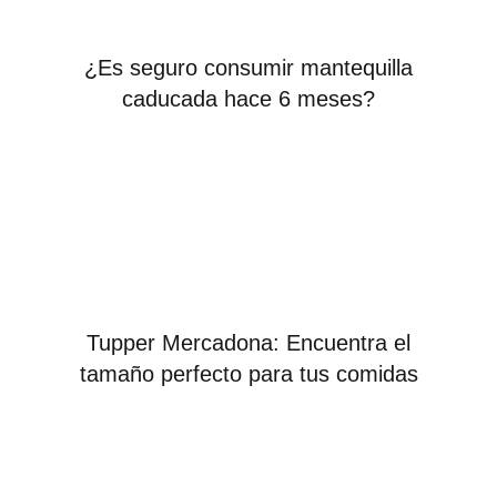
¿Es seguro consumir mantequilla
caducada hace 6 meses?
Tupper Mercadona: Encuentra el
tamaño perfecto para tus comidas