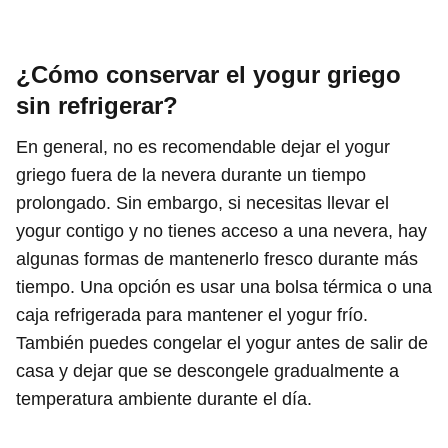
¿Cómo conservar el yogur griego
sin refrigerar?
En general, no es recomendable dejar el yogur
griego fuera de la nevera durante un tiempo
prolongado. Sin embargo, si necesitas llevar el
yogur contigo y no tienes acceso a una nevera, hay
algunas formas de mantenerlo fresco durante más
tiempo. Una opción es usar una bolsa térmica o una
caja refrigerada para mantener el yogur frío.
También puedes congelar el yogur antes de salir de
casa y dejar que se descongele gradualmente a
temperatura ambiente durante el día.