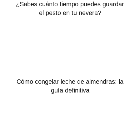
¿Sabes cuánto tiempo puedes guardar
el pesto en tu nevera?
Cómo congelar leche de almendras: la
guía definitiva