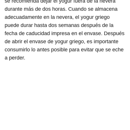
se recomienda dejar el yogur fuera de la nevera
durante más de dos horas. Cuando se almacena
adecuadamente en la nevera, el yogur griego
puede durar hasta dos semanas después de la
fecha de caducidad impresa en el envase. Después
de abrir el envase de yogur griego, es importante
consumirlo lo antes posible para evitar que se eche
a perder.