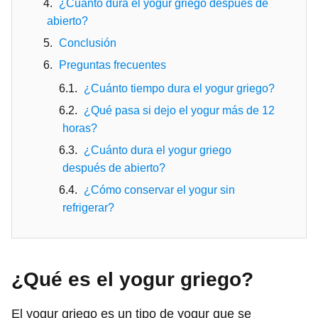
¿Cuánto dura el yogur griego después de
abierto?
Conclusión
Preguntas frecuentes
¿Cuánto tiempo dura el yogur griego?
¿Qué pasa si dejo el yogur más de 12
horas?
¿Cuánto dura el yogur griego
después de abierto?
¿Cómo conservar el yogur sin
refrigerar?
¿Qué es el yogur griego?
El yogur griego es un tipo de yogur que se