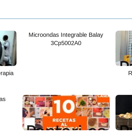
Microondas Integrable Balay
3Cp5002A0
rapia
R
as