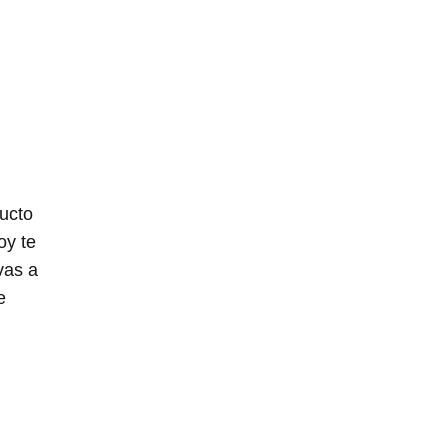
ducto
oy te
vas a
e