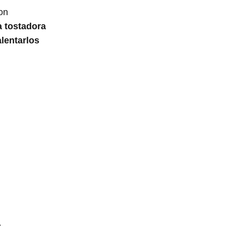
on
a tostadora
lentarlos