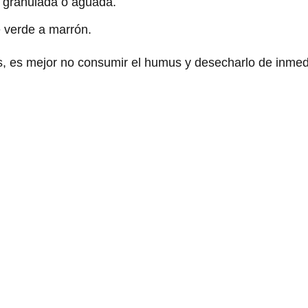
e granulada o aguada.
 verde a marrón.
s, es mejor no consumir el humus y desecharlo de inmed