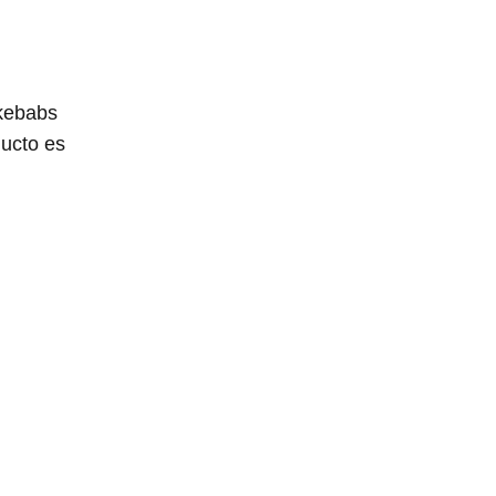
 kebabs
ducto es