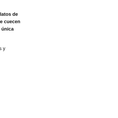
platos de
se cuecen
 única
s y