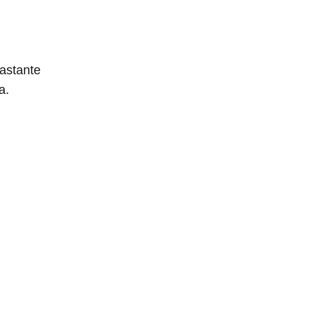
astante
a.