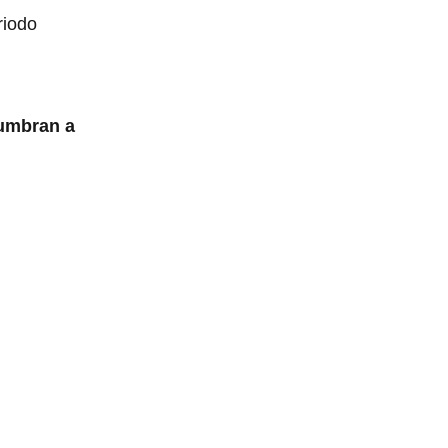
riodo
tumbran a