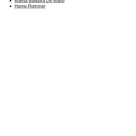
Buena Batidora De Mano
Horno Rommer