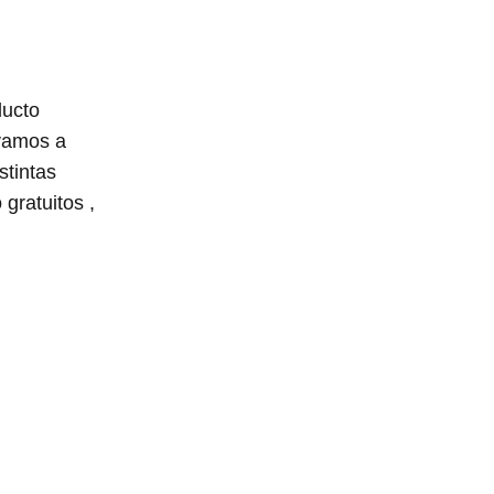
ducto
 vamos a
stintas
gratuitos ,