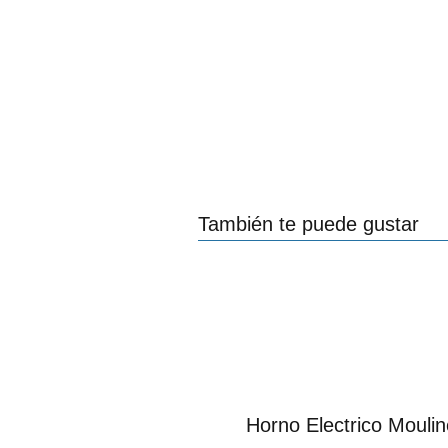
También te puede gustar
Horno Electrico Mouli