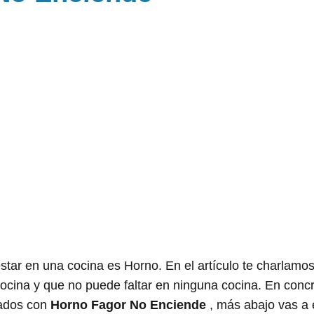
star en una cocina es Horno. En el artículo te charlamos
 cocina y que no puede faltar en ninguna cocina. En con
nados con
Horno Fagor No Enciende
, más abajo vas a 