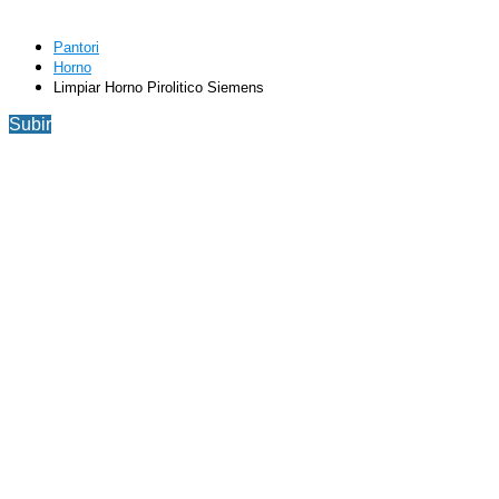
Pantori
Horno
Limpiar Horno Pirolitico Siemens
Subir