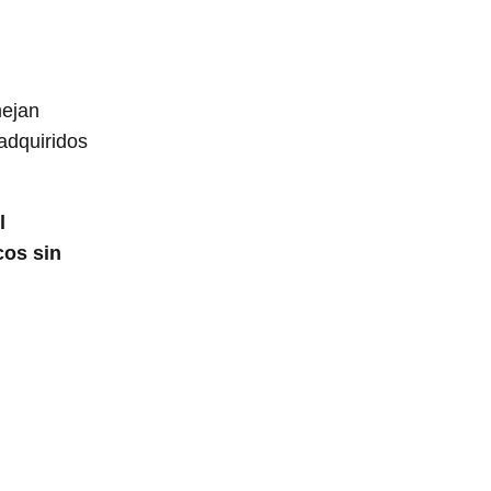
mejan
adquiridos
l
cos sin