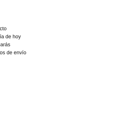
cto
día de hoy
larás
tos de envío