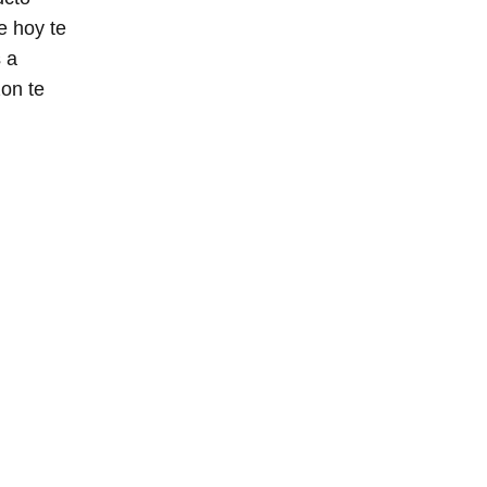
e hoy te
 a
zon te