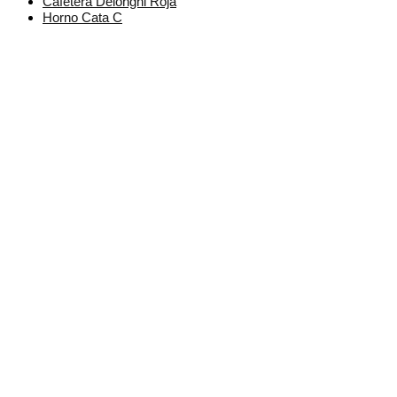
Cafetera Delonghi Roja
Horno Cata C