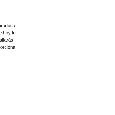
producto
e hoy te
allarás
porciona