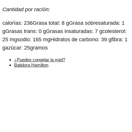
Cantidad por ración:
calorías:
236
Grasa total:
8 g
Grasa sobresaturada:
1
g
Grasas trans:
0 g
Grasas insaturadas:
7 g
colesterol:
25 mg
sodio:
165 mg
Hidratos de carbono:
39 g
fibra:
1
g
azúcar:
25gramos
¿Puedes congelar la miel?
Batidora Hamilton