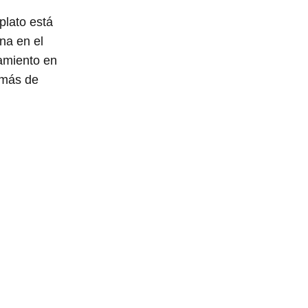
plato está
na en el
namiento en
emás de