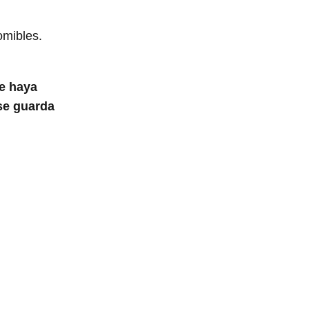
omibles.
ue haya
se guarda