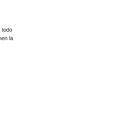
 todo
nen la