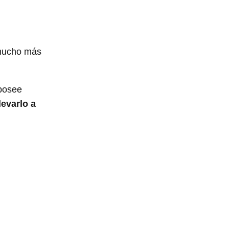
 mucho más
 posee
levarlo a