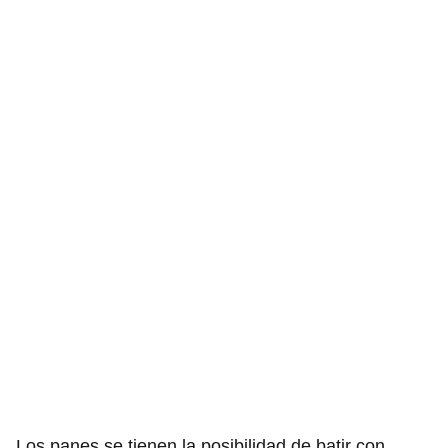
Los panes se tienen la posibilidad de batir con