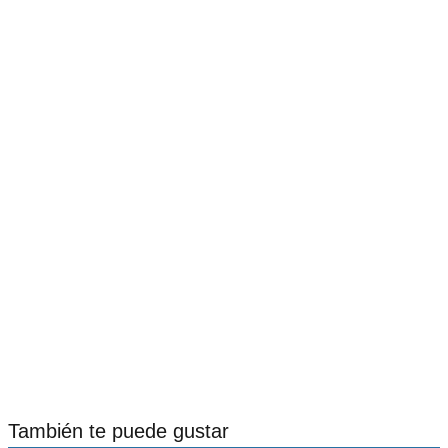
También te puede gustar