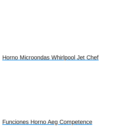
Horno Microondas Whirlpool Jet Chef
Funciones Horno Aeg Competence