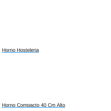
Horno Hosteleria
Horno Compacto 40 Cm Alto