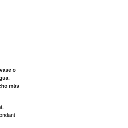
nvase o
gua.
ucho más
t.
fondant