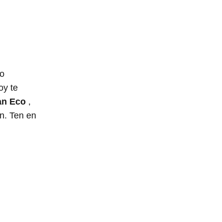
to
oy te
an Eco
,
n. Ten en