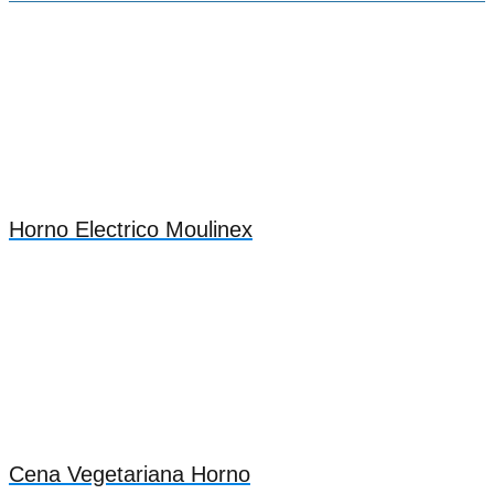
Horno Electrico Moulinex
Cena Vegetariana Horno