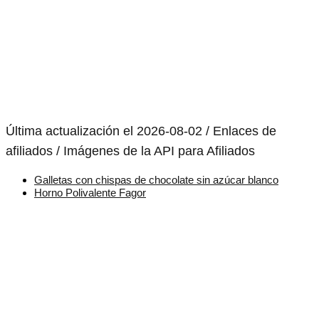
Última actualización el 2026-08-02 / Enlaces de
afiliados / Imágenes de la API para Afiliados
Galletas con chispas de chocolate sin azúcar blanco
Horno Polivalente Fagor