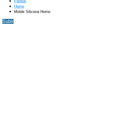
Pantori
Horno
Molde Silicona Horno
Subir