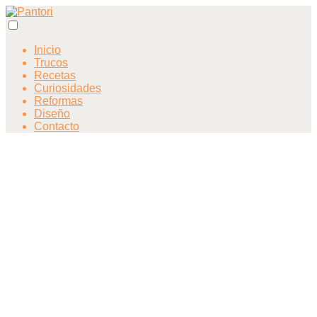
Inicio
Trucos
Recetas
Curiosidades
Reformas
Diseño
Contacto