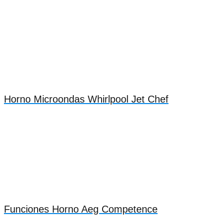
Horno Microondas Whirlpool Jet Chef
Funciones Horno Aeg Competence