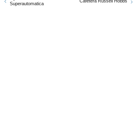
Cafetera Russell Hobbs
Superautomatica